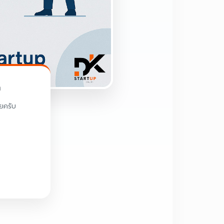
ด
ลยครับ