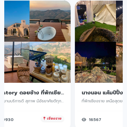
Mystory ดอยช้าง ที่พักเชียงราย ที่พักวิวหลักล้านบนดอยในจังหวัดเชียงราย บรรยากาศดีมว๊ากก วิวถ่ายรูปเยอะ ห้องพักสวยมีอ่างอาบน้ำในห้องตรงระเบียงคือดีย์
พนักงานบริการดี สุภาพ มีอัธยาศัยดีทุกคนยิ้มแย้มแจ่มใสเหมาะแก่าการพักผ่อนมากแวะนอนเช็คอินที่นี่ได้น้าา
เชียงราย
9930
16567