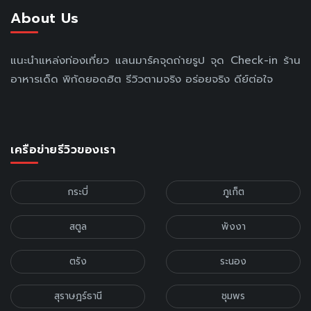
About Us
แนะนำแหล่งท่องเที่ยว แลนมาร์คจุดถ่ายรูป จุด Check-in ร้าน
อาหารเด็ด พิกัดยอดฮิต รีวิวตามจริง อร่อยจริง ดีย์ต่อใจ
เครือข่ายรีวิวของเรา
กระบี่
ภูเก็ต
สตูล
พังงา
ตรัง
ระนอง
สุราษฎร์ธานี
ชุมพร