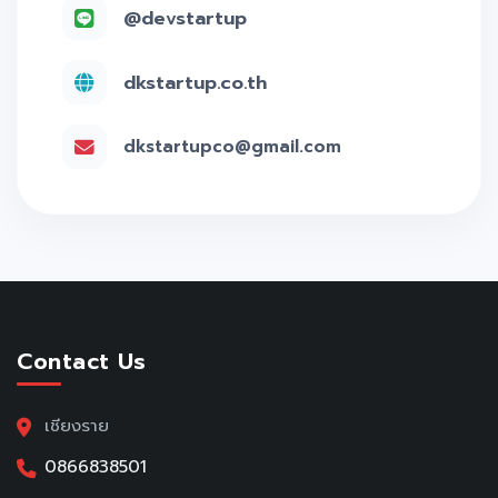
@devstartup
dkstartup.co.th
dkstartupco@gmail.com
Contact Us
เชียงราย
0866838501