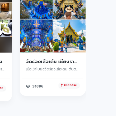
20 โรงแรมรีสอร์ทเชียงราย อัพเดทแล้ว 2026 ท่ามกลางธรรมชาติสีเขียว ป่า ภูเขา วิวสวยมุมถ่ายรูปเพียบ เมืองน่ารักที่น่าไปพักใจเอนกายในช่วงนี้ เติมเต็มช่วงเวลาวันหยุดบอกเลยว่าเด็ดต้องห้ามพลาด
วัดร่องเสือเต้น เชียงราย วัดสวยๆแห่งงานศิลปะ สวยตั้งแต่ทางเข้า Unseen Thailand มากๆ
รวบรวมที่พักวิวหลักล้าน ป่าเขา ธรรมชาติ บรรยากาศดีย์ต่อใจ ร้านอาหาร ใน โรงแรม ที่พัก รีสอร์ท มาใว้ให้ครบเต็มสิบไม่หัก
เมื่อเข้าไปยังวัดร่องเสือเต้น ตื่นตาตื่นใจไปความสวยงามของวัดหน้าวัดจะมีซุ้มประตูวัดที่สร้างเป็นพญานาคท้าวมุจลินทร์ และปู่ศรีสุทโธ
เชียงราย
31886
าย
32085