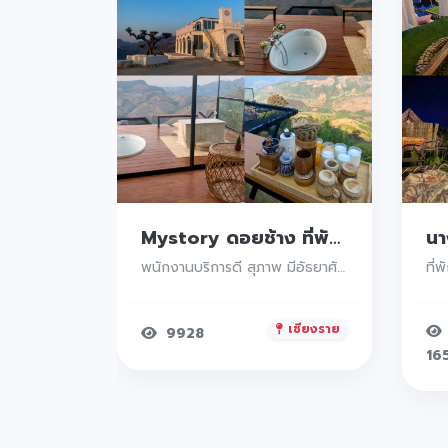
Riverbreeze Chiangsean ที่พักเชียงแสน เชียงราย บรรยากาศดีมว๊ากก ติดริมแม่น้ำ เงียบสงบเหมาะแก่การไปพักผ่อน ห้องพักแต่ละแบบมีการตกแต่งภายในอย่างสวยงาม
Mystory ดอยช้าง ที่พักเชียงราย ที่พักวิวหลักล้านบนดอยในจังหวัดเชียงราย บรรยากาศดีมว๊ากก วิวถ่ายรูปเยอะ ห้องพักสวยมีอ่างอาบน้ำในห้องตรงระเบียงคือดีย์
ริเวอร์บรีซ เชียงแสน พร้อมทั้งสิ่งอำนวยความสะดวกครบครัน บรรยากาศสุดแสนโรแมนติกท่ามกลางธรรมชาติอันงดงามแนะนำเลยค่าา
พนักงานบริการดี สุภาพ มีอัธยาศัยดีทุกคนยิ้มแย้มแจ่มใสเหมาะแก่าการพักผ่อนมากแวะนอนเช็คอินที่นี่ได้น้าา
เชียงราย
เชียงราย
9928
16