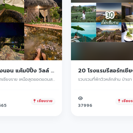
นางนอน แค้มป์ปิ้ง วิลล์ ที่พักเชียงราย ใครกำลังหาที่พักแนวแคมป์ปิ้งเชียงราย นอนท่ามกลางธรรมชาติสัมผัสอากาศหนาวๆ โอบล้อมไปด้วยภูเขา แนะนำที่นี่เลย
ที่พักเชียงราย เหนือสุดยอดแดนสยามของประเทศไทย ขับรถเข้าเขตมาจะพบเห็นภูเขาที่มีรูปร่างคล้ายผู้หญิงนอนหงายอยู่
เชียงราย
เชียงร
565
37996