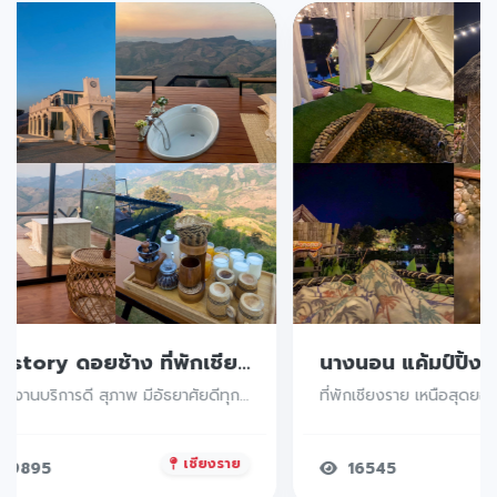
Mystory ดอยช้าง ที่พักเชียงราย ที่พักวิวหลักล้านบนดอยในจังหวัดเชียงราย บรรยากาศดีมว๊ากก วิวถ่ายรูปเยอะ ห้องพักสวยมีอ่างอาบน้ำในห้องตรงระเบียงคือดีย์
พนักงานบริการดี สุภาพ มีอัธยาศัยดีทุกคนยิ้มแย้มแจ่มใสเหมาะแก่าการพักผ่อนมากแวะนอนเช็คอินที่นี่ได้น้าา
เชียงราย
9895
16545