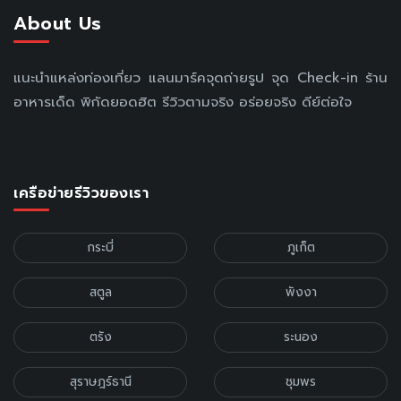
About Us
แนะนำแหล่งท่องเที่ยว แลนมาร์คจุดถ่ายรูป จุด Check-in ร้าน
อาหารเด็ด พิกัดยอดฮิต รีวิวตามจริง อร่อยจริง ดีย์ต่อใจ
เครือข่ายรีวิวของเรา
กระบี่
ภูเก็ต
สตูล
พังงา
ตรัง
ระนอง
สุราษฎร์ธานี
ชุมพร