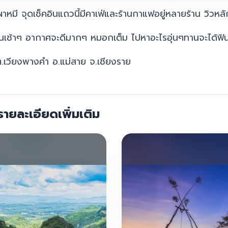
ผาหมี จุดเช็คอินแถวนี้มีคาเฟ่และร้านกาแฟอยู่หลายร้าน วิวหล
เช้าๆ อากาศจะดีมากๆ หมอกเต็ม ไปหาอะไรอุ่นๆทานจะได้ฟิ
 ต.เวียงพางคำ อ.แม่สาย จ.เชียงราย
ายละเอียดเพิ่มเติม