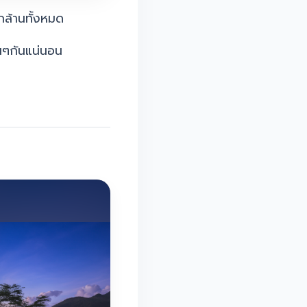
ักล้านทั้งหมด
นๆกันแน่นอน