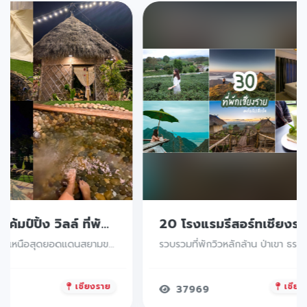
นางนอน แค้มป์ปิ้ง วิลล์ ที่พักเชียงราย ใครกำลังหาที่พักแนวแคมป์ปิ้งเชียงราย นอนท่ามกลางธรรมชาติสัมผัสอากาศหนาวๆ โอบล้อมไปด้วยภูเขา แนะนำที่นี่เลย
ที่พักเชียงราย เหนือสุดยอดแดนสยามของประเทศไทย ขับรถเข้าเขตมาจะพบเห็นภูเขาที่มีรูปร่างคล้ายผู้หญิงนอนหงายอยู่
เชียงราย
เชียง
37969