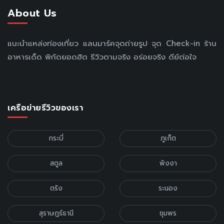
About Us
แนะนำแหล่งท่องเที่ยว แลนมาร์คจุดถ่ายรูป จุด Check-in ร้าน
อาหารเด็ด พิกัดยอดฮิต รีวิวตามจริง อร่อยจริง ดีย์ต่อใจ
เครือข่ายรีวิวของเรา
กระบี่
ภูเก็ต
สตูล
พังงา
ตรัง
ระนอง
สุราษฎร์ธานี
ชุมพร