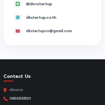
@devstartup
dkstartup.co.th
dkstartupco@gmail.com
Contact Us
เชียงราย
0866838501